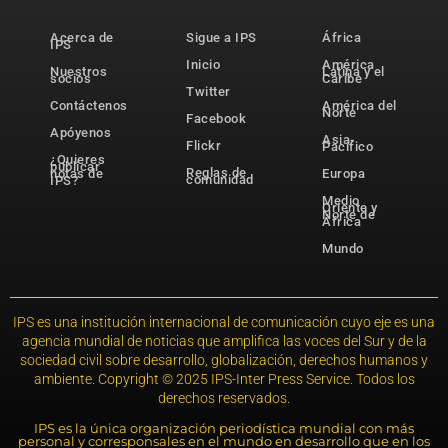
Acerca de
Sigue a IPS
África
IPS
Inicio
América
Nuestros
Latina y el
socios
Caribe
Twitter
Contáctenos
América del
Norte
Facebook
Apóyenos
Asia-
Flickr
Pacífico
¿Quieres
publicar
Reglas de
notas de
Europa
comunidad
IPS?
Medio
Oriente y
Norte de
África
Mundo
IPS es una institución internacional de comunicación cuyo eje es una
agencia mundial de noticias que amplifica las voces del Sur y de la
sociedad civil sobre desarrollo, globalización, derechos humanos y
ambiente. Copyright © 2025 IPS-Inter Press Service. Todos los
derechos reservados.
IPS es la única organización periodística mundial con más
personal y corresponsales en el mundo en desarrollo que en los