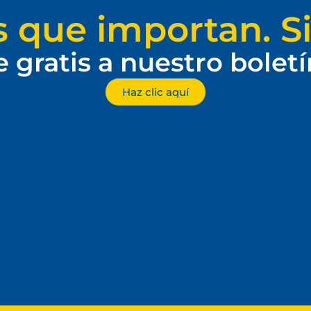
s que importan. Si
e gratis a nuestro bolet
Haz clic aquí