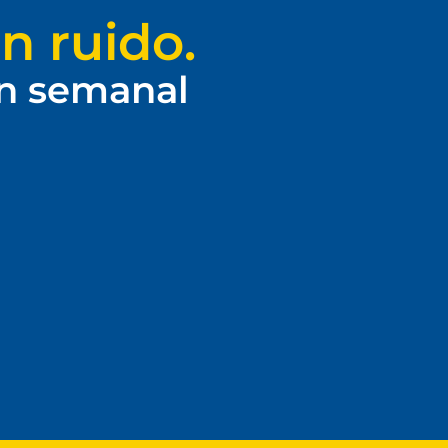
n ruido.
ín semanal