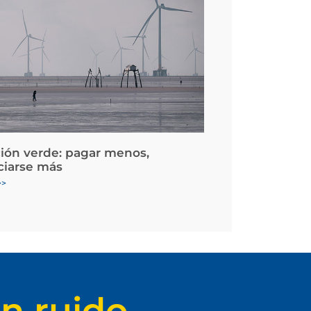
ción verde: pagar menos,
ciarse más
>>
n ruido.