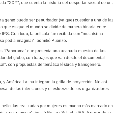
lada "XXY", que cuenta la historia del despertar sexual de un
a gente puede ser perturbador (ya que) cuestiona una de la
o que es que el mundo se divide de manera binaria entre
IPS. Con todo, la película fue recibida con "muchísima
so podía imaginar", admitió Puenzo.
nes "Panorama" que presenta una acabada muestra de las
dor del globo, con trabajos que van desde el documental
sal", con propuestas de temática lésbica y transgénero,
y América Latina integran la grilla de proyección. No así
 pesar de las intenciones y el esfuerzo de los organizadores
e películas realizadas por mujeres es mucho más marcado en
ica, por ejemplo", indicó Bettina Schiel a IPS. A pesar de lo