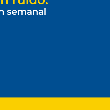
ín semanal