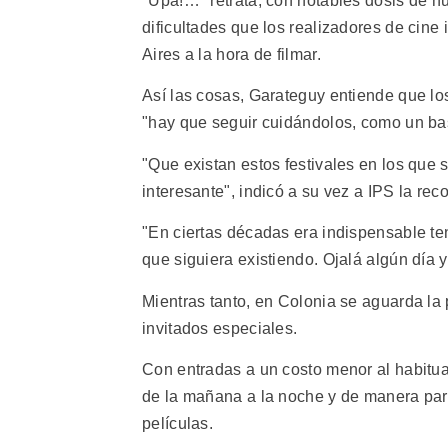
"Upa!…" retrata, con notables dosis de h
dificultades que los realizadores de ci
Aires a la hora de filmar.
Así las cosas, Garateguy entiende que los
"hay que seguir cuidándolos, como un bas
"Que existan estos festivales en los que 
interesante", indicó a su vez a IPS la re
"En ciertas décadas era indispensable te
que siguiera existiendo. Ojalá algún día 
Mientras tanto, en Colonia se aguarda l
invitados especiales.
Con entradas a un costo menor al habitual
de la mañana a la noche y de manera para
películas.