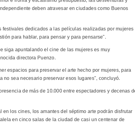
umor e ironía y escasísimo presupuesto, las desventuras y
ne independiente deben atravesar en ciudades como Buenos
 festivales dedicados a las películas realizadas por mujeres
tión para hablar, para pensar y para pensarse".
se siga apuntalando el cine de las mujeres es muy
conocida directora Puenzo.
ner espacios para preservar el arte hecho por mujeres, para
ya no sea necesario preservar esos lugares", concluyó.
a presencia de más de 10.000 entre espectadores y decenas d
 en los cines, los amantes del séptimo arte podrán disfrutar
lela en cinco salas de la ciudad de casi un centenar de