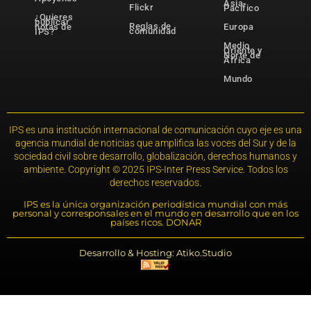
Asia-
Flickr
Pacífico
¿Quieres
publicar
Reglas de
notas de
Europa
comunidad
IPS?
Medio
Oriente y
Norte de
África
Mundo
IPS es una institución internacional de comunicación cuyo eje es una
agencia mundial de noticias que amplifica las voces del Sur y de la
sociedad civil sobre desarrollo, globalización, derechos humanos y
ambiente. Copyright © 2025 IPS-Inter Press Service. Todos los
derechos reservados.
IPS es la única organización periodística mundial con más
personal y corresponsales en el mundo en desarrollo que en los
países ricos. DONAR
Desarrollo & Hosting: Atiko.Studio