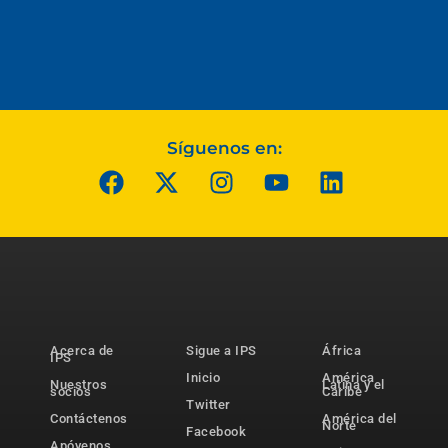
Síguenos en:
Acerca de
Sigue a IPS
África
IPS
Inicio
América
Nuestros
Latina y el
socios
Caribe
Twitter
Contáctenos
América del
Norte
Facebook
Apóyenos