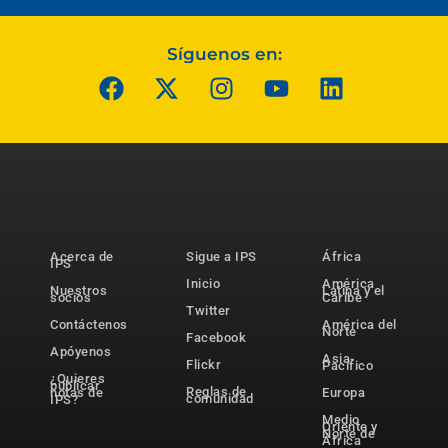
Síguenos en:
Acerca de
Sigue a IPS
África
IPS
Inicio
América
Nuestros
Latina y el
socios
Caribe
Twitter
Contáctenos
América del
Norte
Facebook
Apóyenos
Asia-
Flickr
Pacífico
¿Quieres
publicar
Reglas de
notas de
Europa
comunidad
IPS?
Medio
Oriente y
Norte de
África