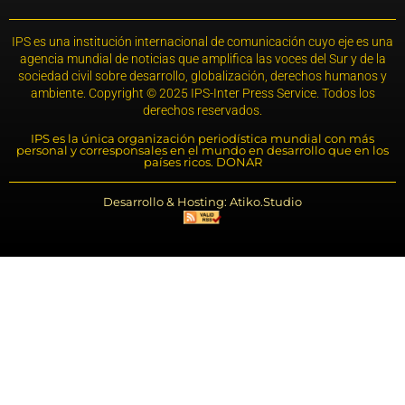
IPS es una institución internacional de comunicación cuyo eje es una
agencia mundial de noticias que amplifica las voces del Sur y de la
sociedad civil sobre desarrollo, globalización, derechos humanos y
ambiente. Copyright © 2025 IPS-Inter Press Service. Todos los
derechos reservados.
IPS es la única organización periodística mundial con más
personal y corresponsales en el mundo en desarrollo que en los
países ricos. DONAR
Desarrollo & Hosting: Atiko.Studio