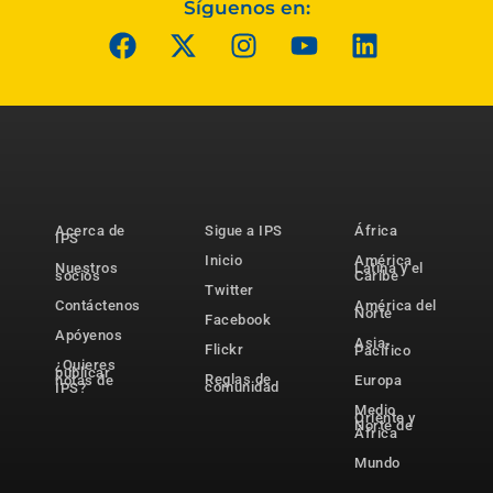
Síguenos en:
Acerca de
Sigue a IPS
África
IPS
Inicio
América
Nuestros
Latina y el
socios
Caribe
Twitter
Contáctenos
América del
Norte
Facebook
Apóyenos
Asia-
Flickr
Pacífico
¿Quieres
publicar
Reglas de
notas de
Europa
comunidad
IPS?
Medio
Oriente y
Norte de
África
Mundo