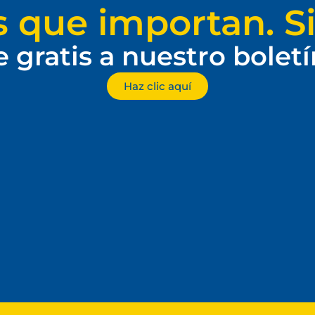
s que importan. Si
e gratis a nuestro bolet
Haz clic aquí