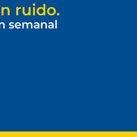
n ruido.
ín semanal