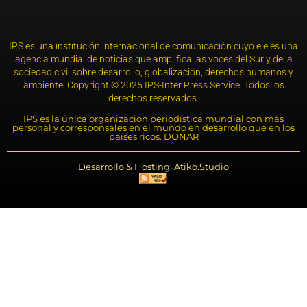
IPS es una institución internacional de comunicación cuyo eje es una
agencia mundial de noticias que amplifica las voces del Sur y de la
sociedad civil sobre desarrollo, globalización, derechos humanos y
ambiente. Copyright © 2025 IPS-Inter Press Service. Todos los
derechos reservados.
IPS es la única organización periodística mundial con más
personal y corresponsales en el mundo en desarrollo que en los
países ricos. DONAR
Desarrollo & Hosting: Atiko.Studio