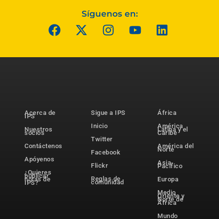
Síguenos en:
Acerca de
Sigue a IPS
África
IPS
Inicio
América
Nuestros
Latina y el
socios
Caribe
Twitter
Contáctenos
América del
Norte
Facebook
Apóyenos
Asia-
Flickr
Pacífico
¿Quieres
publicar
Reglas de
notas de
Europa
comunidad
IPS?
Medio
Oriente y
Norte de
África
Mundo