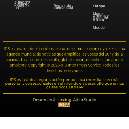
¿Quieres
publicar
Reglas de
notas de
Europa
comunidad
IPS?
Medio
Oriente y
Norte de
África
Mundo
IPS es una institución internacional de comunicación cuyo eje es una
agencia mundial de noticias que amplifica las voces del Sur y de la
sociedad civil sobre desarrollo, globalización, derechos humanos y
ambiente. Copyright © 2025 IPS-Inter Press Service. Todos los
derechos reservados.
IPS es la única organización periodística mundial con más
personal y corresponsales en el mundo en desarrollo que en los
países ricos. DONAR
Desarrollo & Hosting: Atiko.Studio