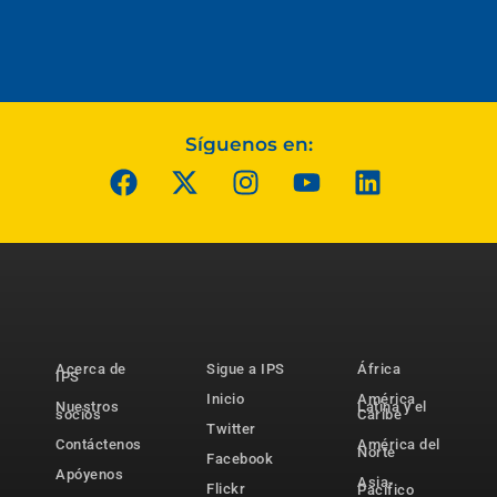
Síguenos en:
Acerca de
Sigue a IPS
África
IPS
Inicio
América
Nuestros
Latina y el
socios
Caribe
Twitter
Contáctenos
América del
Norte
Facebook
Apóyenos
Asia-
Flickr
Pacífico