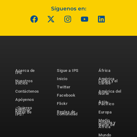
Síguenos en:
Acerca de
Sigue a IPS
África
IPS
Inicio
América
Nuestros
Latina y el
socios
Caribe
Twitter
Contáctenos
América del
Norte
Facebook
Apóyenos
Asia-
Flickr
Pacífico
¿Quieres
publicar
Reglas de
notas de
Europa
comunidad
IPS?
Medio
Oriente y
Norte de
África
Mundo