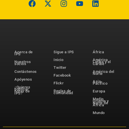
Acerca de
Sigue a IPS
África
IPS
Inicio
América
Nuestros
Latina y el
socios
Caribe
Twitter
Contáctenos
América del
Norte
Facebook
Apóyenos
Asia-
Flickr
Pacífico
¿Quieres
publicar
Reglas de
notas de
Europa
comunidad
IPS?
Medio
Oriente y
Norte de
África
Mundo