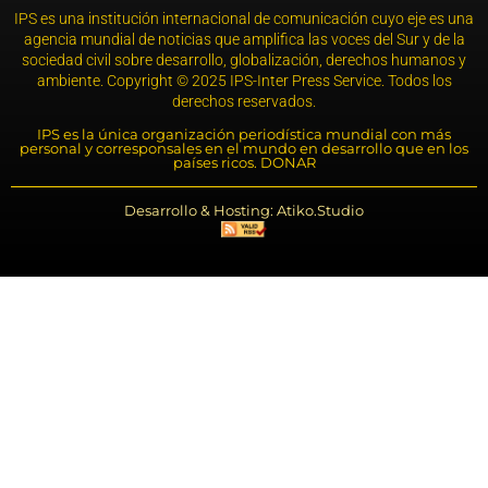
IPS es una institución internacional de comunicación cuyo eje es una
agencia mundial de noticias que amplifica las voces del Sur y de la
sociedad civil sobre desarrollo, globalización, derechos humanos y
ambiente. Copyright © 2025 IPS-Inter Press Service. Todos los
derechos reservados.
IPS es la única organización periodística mundial con más
personal y corresponsales en el mundo en desarrollo que en los
países ricos. DONAR
Desarrollo & Hosting: Atiko.Studio