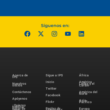
Síguenos en:
Acerca de
Sigue a IPS
África
IPS
Inicio
América
Nuestros
Latina y el
socios
Caribe
Twitter
Contáctenos
América del
Norte
Facebook
Apóyenos
Asia-
Flickr
Pacífico
¿Quieres
publicar
Reglas de
notas de
Europa