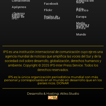
Contáctenos
América del
Norte
Facebook
Apóyenos
Asia-
Flickr
Pacífico
¿Quieres
publicar
Reglas de
notas de
Europa
comunidad
IPS?
Medio
Oriente y
Norte de
África
Mundo
IPS es una institución internacional de comunicación cuyo eje es una
agencia mundial de noticias que amplifica las voces del Sur y de la
sociedad civil sobre desarrollo, globalización, derechos humanos y
ambiente. Copyright © 2025 IPS-Inter Press Service. Todos los
derechos reservados.
IPS es la única organización periodística mundial con más
personal y corresponsales en el mundo en desarrollo que en los
países ricos. DONAR
Desarrollo & Hosting: Atiko.Studio