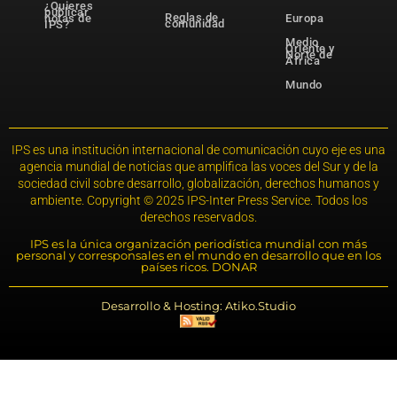
¿Quieres
publicar
Reglas de
notas de
Europa
comunidad
IPS?
Medio
Oriente y
Norte de
África
Mundo
IPS es una institución internacional de comunicación cuyo eje es una
agencia mundial de noticias que amplifica las voces del Sur y de la
sociedad civil sobre desarrollo, globalización, derechos humanos y
ambiente. Copyright © 2025 IPS-Inter Press Service. Todos los
derechos reservados.
IPS es la única organización periodística mundial con más
personal y corresponsales en el mundo en desarrollo que en los
países ricos. DONAR
Desarrollo & Hosting: Atiko.Studio