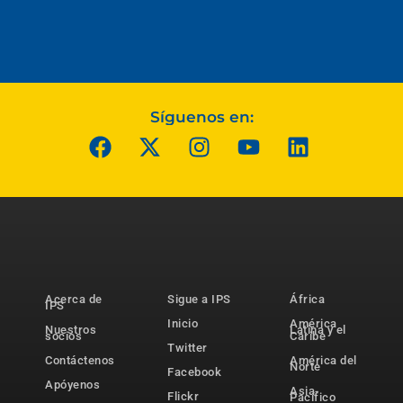
Síguenos en:
Acerca de
Sigue a IPS
África
IPS
Inicio
América
Nuestros
Latina y el
socios
Caribe
Twitter
Contáctenos
América del
Norte
Facebook
Apóyenos
Asia-
Flickr
Pacífico