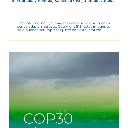
Democracia y Política
,
Sociedad Civil
,
Últimas Noticias
Este informe incluye imágenes de calidad que pueden
ser bajadas e impresas. Copyright IPS, estas imágenes
sólo pueden ser impresas junto con este informe