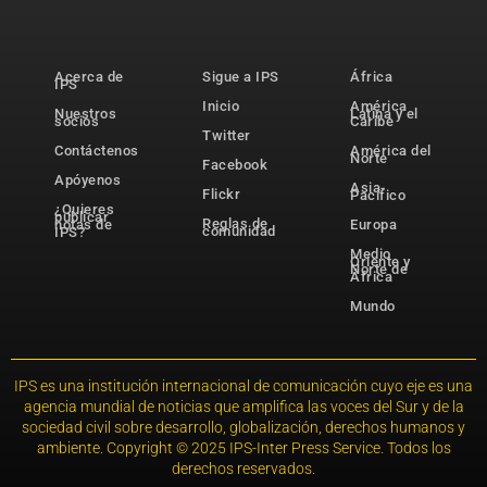
Acerca de
Sigue a IPS
África
IPS
Inicio
América
Nuestros
Latina y el
socios
Caribe
Twitter
Contáctenos
América del
Norte
Facebook
Apóyenos
Asia-
Flickr
Pacífico
¿Quieres
publicar
Reglas de
notas de
Europa
comunidad
IPS?
Medio
Oriente y
Norte de
África
Mundo
IPS es una institución internacional de comunicación cuyo eje es una
agencia mundial de noticias que amplifica las voces del Sur y de la
sociedad civil sobre desarrollo, globalización, derechos humanos y
ambiente. Copyright © 2025 IPS-Inter Press Service. Todos los
derechos reservados.