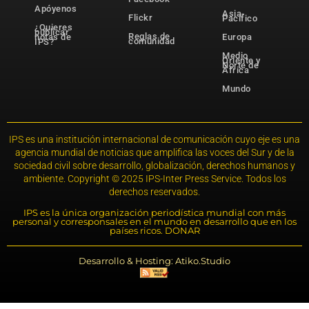
Apóyenos
Asia-
Flickr
Pacífico
¿Quieres
publicar
Reglas de
notas de
Europa
comunidad
IPS?
Medio
Oriente y
Norte de
África
Mundo
IPS es una institución internacional de comunicación cuyo eje es una
agencia mundial de noticias que amplifica las voces del Sur y de la
sociedad civil sobre desarrollo, globalización, derechos humanos y
ambiente. Copyright © 2025 IPS-Inter Press Service. Todos los
derechos reservados.
IPS es la única organización periodística mundial con más
personal y corresponsales en el mundo en desarrollo que en los
países ricos. DONAR
Desarrollo & Hosting: Atiko.Studio