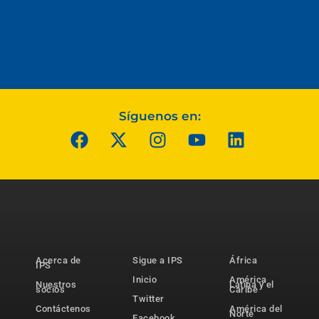
Síguenos en:
Acerca de
Sigue a IPS
África
IPS
Inicio
América
Nuestros
Latina y el
socios
Caribe
Twitter
Contáctenos
América del
Norte
Facebook