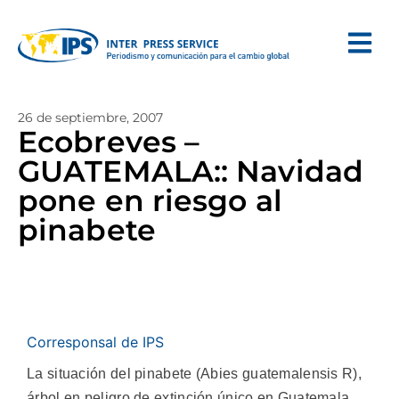
26 de septiembre, 2007
Ecobreves –
GUATEMALA:: Navidad
pone en riesgo al
pinabete
Corresponsal de IPS
La situación del pinabete (Abies guatemalensis R),
árbol en peligro de extinción único en Guatemala,