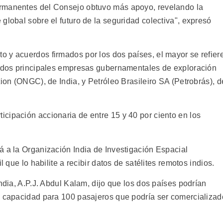
ermanentes del Consejo obtuvo más apoyo, revelando la
global sobre el futuro de la seguridad colectiva", expresó
 y acuerdos firmados por los dos países, el mayor se refier
s dos principales empresas gubernamentales de exploración
tion (ONGC), de India, y Petróleo Brasileiro SA (Petrobrás), d
cipación accionaria de entre 15 y 40 por ciento en los
á a la Organización India de Investigación Espacial
l que lo habilite a recibir datos de satélites remotos indios.
ndia, A.P.J. Abdul Kalam, dijo que los dos países podrían
n capacidad para 100 pasajeros que podría ser comercializad