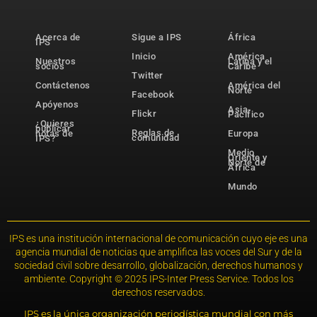
Acerca de
Sigue a IPS
África
IPS
Inicio
América
Nuestros
Latina y el
socios
Caribe
Twitter
Contáctenos
América del
Norte
Facebook
Apóyenos
Asia-
Flickr
Pacífico
¿Quieres
publicar
Reglas de
notas de
Europa
comunidad
IPS?
Medio
Oriente y
Norte de
África
Mundo
IPS es una institución internacional de comunicación cuyo eje es una
agencia mundial de noticias que amplifica las voces del Sur y de la
sociedad civil sobre desarrollo, globalización, derechos humanos y
ambiente. Copyright © 2025 IPS-Inter Press Service. Todos los
derechos reservados.
IPS es la única organización periodística mundial con más