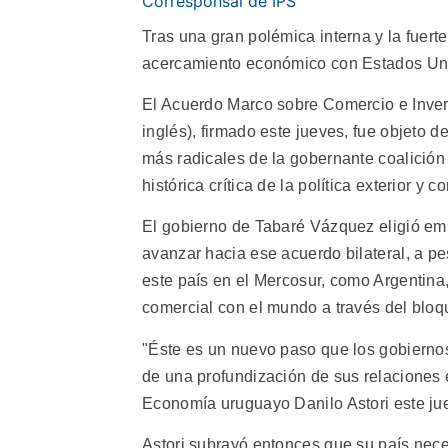
Corresponsal de IPS
Tras una gran polémica interna y la fuert
acercamiento económico con Estados Un
El Acuerdo Marco sobre Comercio e Invers
inglés), firmado este jueves, fue objeto de
más radicales de la gobernante coalición 
histórica crítica de la política exterior y
El gobierno de Tabaré Vázquez eligió emp
avanzar hacia ese acuerdo bilateral, a p
este país en el Mercosur, como Argentina,
comercial con el mundo a través del bloq
"Éste es un nuevo paso que los gobiern
de una profundización de sus relaciones e
Economía uruguayo Danilo Astori este juev
Astori subrayó entonces que su país neces