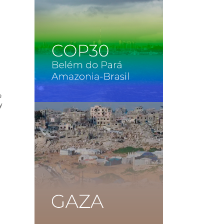
e
y
a