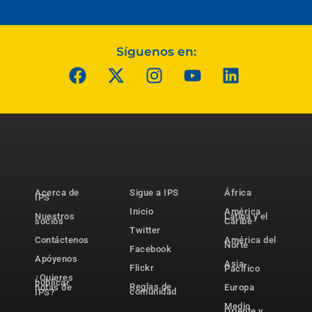
Síguenos en:
Acerca de
Sigue a IPS
África
IPS
Inicio
América
Nuestros
Latina y el
socios
Caribe
Twitter
Contáctenos
América del
Norte
Facebook
Apóyenos
Asia-
Flickr
Pacífico
¿Quieres
publicar
Reglas de
notas de
Europa
comunidad
IPS?
Medio
Oriente y