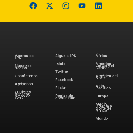
Acerca de
Sigue a IPS
África
IPS
Inicio
América
Nuestros
Latina y el
socios
Caribe
Twitter
Contáctenos
América del
Norte
Facebook
Apóyenos
Asia-
Flickr
Pacífico
¿Quieres
publicar
Reglas de
notas de
Europa
comunidad
IPS?
Medio
Oriente y
Norte de
África
Mundo