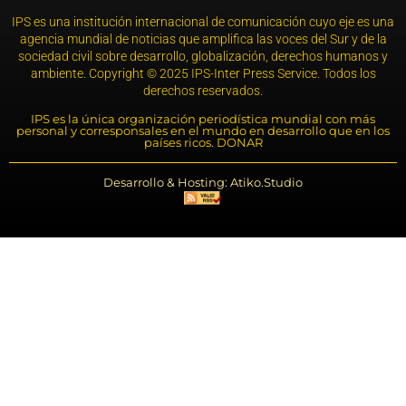
IPS es una institución internacional de comunicación cuyo eje es una
agencia mundial de noticias que amplifica las voces del Sur y de la
sociedad civil sobre desarrollo, globalización, derechos humanos y
ambiente. Copyright © 2025 IPS-Inter Press Service. Todos los
derechos reservados.
IPS es la única organización periodística mundial con más
personal y corresponsales en el mundo en desarrollo que en los
países ricos. DONAR
Desarrollo & Hosting: Atiko.Studio