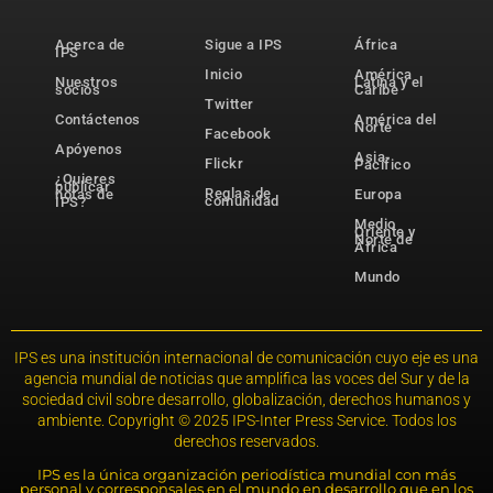
Acerca de
Sigue a IPS
África
IPS
Inicio
América
Nuestros
Latina y el
socios
Caribe
Twitter
Contáctenos
América del
Norte
Facebook
Apóyenos
Asia-
Flickr
Pacífico
¿Quieres
publicar
Reglas de
notas de
Europa
comunidad
IPS?
Medio
Oriente y
Norte de
África
Mundo
IPS es una institución internacional de comunicación cuyo eje es una
agencia mundial de noticias que amplifica las voces del Sur y de la
sociedad civil sobre desarrollo, globalización, derechos humanos y
ambiente. Copyright © 2025 IPS-Inter Press Service. Todos los
derechos reservados.
IPS es la única organización periodística mundial con más
personal y corresponsales en el mundo en desarrollo que en los