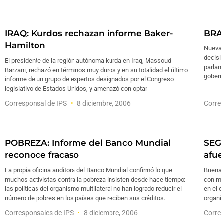
IRAQ: Kurdos rechazan informe Baker-
BRAS
Hamilton
Nuevas
decisi
El presidente de la región autónoma kurda en Iraq, Massoud
parlam
Barzani, rechazó en términos muy duros y en su totalidad el último
gober
informe de un grupo de expertos designados por el Congreso
legislativo de Estados Unidos, y amenazó con optar
Corresponsal de IPS
8 diciembre, 2006
Corre
POBREZA: Informe del Banco Mundial
SEG
reconoce fracaso
afu
La propia oficina auditora del Banco Mundial confirmó lo que
Buena 
muchos activistas contra la pobreza insisten desde hace tiempo:
con m
las políticas del organismo multilateral no han logrado reducir el
en el 
número de pobres en los países que reciben sus créditos.
organ
Corresponsales de IPS
8 diciembre, 2006
Corre