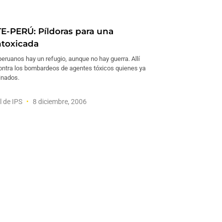
-PERÚ: Píldoras para una
ntoxicada
eruanos hay un refugio, aunque no hay guerra. Allí
ontra los bombardeos de agentes tóxicos quienes ya
inados.
l de IPS
8 diciembre, 2006