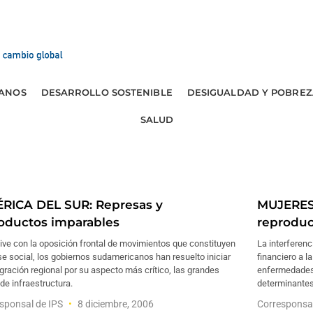
ANOS
DESARROLLO SOSTENIBLE
DESIGUALDAD Y POBREZ
SALUD
RICA DEL SUR: Represas y
MUJERES:
oductos imparables
reproduc
ive con la oposición frontal de movimientos que constituyen
La interferenc
e social, los gobiernos sudamericanos han resuelto iniciar
financiero a la
egración regional por su aspecto más crítico, las grandes
enfermedades
de infraestructura.
determinantes
sponsal de IPS
8 diciembre, 2006
Corresponsa