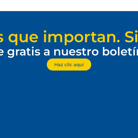
s que importan. Si
e gratis a nuestro bolet
Haz clic aquí