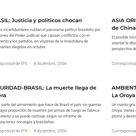
IL: Justicia y políticos chocan
ASIA ORI
de China
 incertidumbres nublan el panorama político brasileño por
ones del Poder Judicial que causan conflictos con el
El posible in
ento y los partidos, en vísperas de la investidura de
oriental le di
nantes elegidos en octubre.
perspectiva d
sponsal de IPS
8 diciembre, 2006
Corresponsa
URIDAD-BRASIL: La muerte llega de
AMBIENTE
era
La Oroya
parte del armamento que hace de Brasil el país sin guerras
Un manto gris
ayor proporción de muertes por armas de fuego se fabrica
Oroya. Varias
exterior y se puede rastrear, según un informe de
plomo y desin
izaciones noruegas y brasileñas.
sponsal de IPS
8 diciembre, 2006
Corresponsa