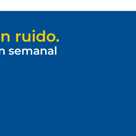
n ruido.
ín semanal