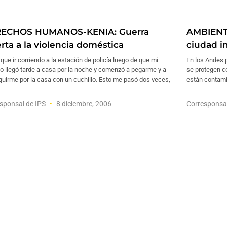
ECHOS HUMANOS-KENIA: Guerra
AMBIENTE
rta a la violencia doméstica
ciudad i
que ir corriendo a la estación de policía luego de que mi
En los Andes p
o llegó tarde a casa por la noche y comenzó a pegarme y a
se protegen c
uirme por la casa con un cuchillo. Esto me pasó dos veces,
están contam
sponsal de IPS
8 diciembre, 2006
Corresponsa