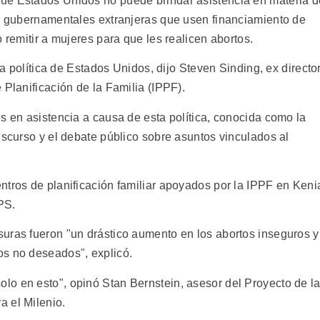
ue Estados Unidos no puede brindar asistencia en materia d
no gubernamentales extranjeras que usen financiamiento de
 remitir a mujeres para que les realicen abortos.
 la política de Estados Unidos, dijo Steven Sinding, ex directo
 Planificación de la Familia (IPPF).
s en asistencia a causa de esta política, conocida como la
iscurso y el debate público sobre asuntos vinculados al
ntros de planificación familiar apoyados por la IPPF en Keni
IPS.
uras fueron "un drástico aumento en los abortos inseguros y
os no deseados", explicó.
o en esto", opinó Stan Bernstein, asesor del Proyecto de l
 el Milenio.