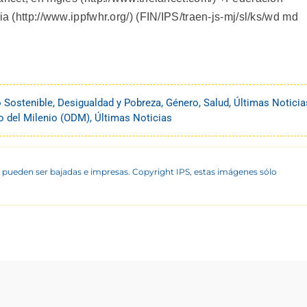
ia (http://www.ippfwhr.org/) (FIN/IPS/traen-js-mj/sl/ks/wd md
o Sostenible
,
Desigualdad y Pobreza
,
Género
,
Salud
,
Últimas Noticia
lo del Milenio (ODM)
,
Últimas Noticias
 pueden ser bajadas e impresas. Copyright IPS, estas imágenes sólo