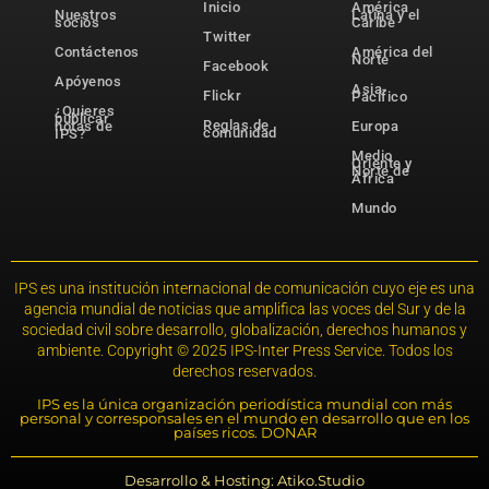
Inicio
América
Nuestros
Latina y el
socios
Caribe
Twitter
Contáctenos
América del
Norte
Facebook
Apóyenos
Asia-
Flickr
Pacífico
¿Quieres
publicar
Reglas de
notas de
Europa
comunidad
IPS?
Medio
Oriente y
Norte de
África
Mundo
IPS es una institución internacional de comunicación cuyo eje es una
agencia mundial de noticias que amplifica las voces del Sur y de la
sociedad civil sobre desarrollo, globalización, derechos humanos y
ambiente. Copyright © 2025 IPS-Inter Press Service. Todos los
derechos reservados.
IPS es la única organización periodística mundial con más
personal y corresponsales en el mundo en desarrollo que en los
países ricos. DONAR
Desarrollo & Hosting: Atiko.Studio