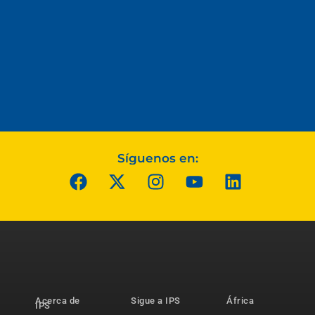
Síguenos en:
Acerca de
Sigue a IPS
África
IPS