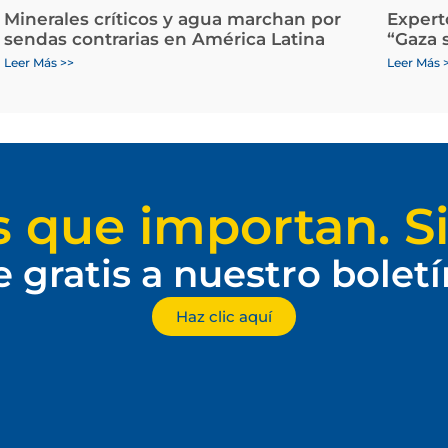
Minerales críticos y agua marchan por
Expert
sendas contrarias en América Latina
“Gaza 
Leer Más >>
Leer Más 
s que importan. Si
e gratis a nuestro bolet
Haz clic aquí