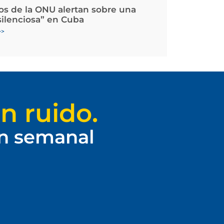
os de la ONU alertan sobre una
silenciosa” en Cuba
>>
n ruido.
ín semanal