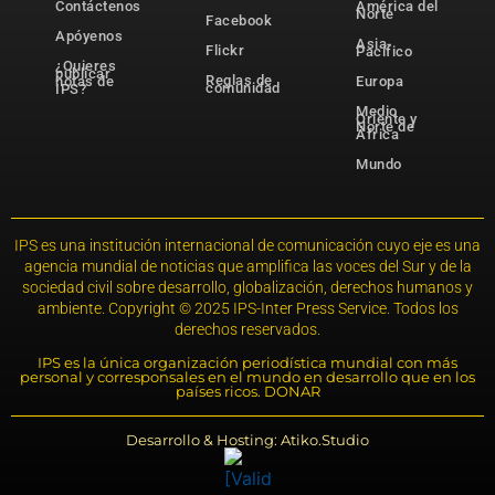
Contáctenos
América del
Norte
Facebook
Apóyenos
Asia-
Flickr
Pacífico
¿Quieres
publicar
Reglas de
notas de
Europa
comunidad
IPS?
Medio
Oriente y
Norte de
África
Mundo
IPS es una institución internacional de comunicación cuyo eje es una
agencia mundial de noticias que amplifica las voces del Sur y de la
sociedad civil sobre desarrollo, globalización, derechos humanos y
ambiente. Copyright © 2025 IPS-Inter Press Service. Todos los
derechos reservados.
IPS es la única organización periodística mundial con más
personal y corresponsales en el mundo en desarrollo que en los
países ricos. DONAR
Desarrollo & Hosting: Atiko.Studio