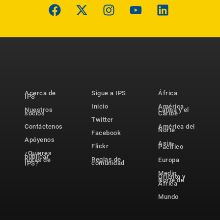
Acerca de
Sigue a IPS
África
IPS
Inicio
América
Nuestros
Latina y el
socios
Caribe
Twitter
Contáctenos
América del
Norte
Facebook
Apóyenos
Asia-
Flickr
Pacífico
¿Quieres
publicar
Reglas de
notas de
Europa
comunidad
IPS?
Medio
Oriente y
Norte de
África
Mundo