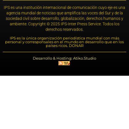
IPS es una institución internacional de comunicación cuyo eje es una
agencia mundial de noticias que amplifica las voces del Sur y de la
sociedad civil sobre desarrollo, globalización, derechos humanos y
ambiente. Copyright © 2025 IPS-Inter Press Service. Todos los
derechos reservados.
IPS es la única organización periodística mundial con más
personal y corresponsales en el mundo en desarrollo que en los
países ricos. DONAR
Desarrollo & Hosting: Atiko.Studio