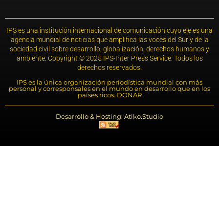
IPS es una institución internacional de comunicación cuyo eje es una
agencia mundial de noticias que amplifica las voces del Sur y de la
sociedad civil sobre desarrollo, globalización, derechos humanos y
ambiente. Copyright © 2025 IPS-Inter Press Service. Todos los
derechos reservados.
IPS es la única organización periodística mundial con más
personal y corresponsales en el mundo en desarrollo que en los
países ricos. DONAR
Desarrollo & Hosting: Atiko.Studio