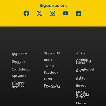
Síguenos en:
Acerca de
Sigue a IPS
África
IPS
Inicio
América
Nuestros
Latina y el
socios
Caribe
Twitter
Contáctenos
América del
Norte
Facebook
Apóyenos
Asia-
Flickr
Pacífico
¿Quieres
publicar
Reglas de
notas de
Europa
comunidad
IPS?
Medio
Oriente y
Norte de
África
Mundo