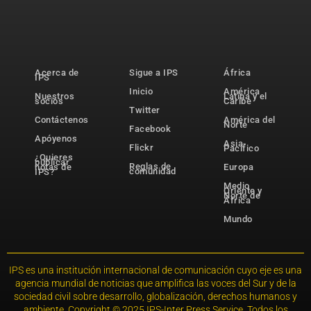
Acerca de
Sigue a IPS
África
IPS
Inicio
América
Nuestros
Latina y el
socios
Caribe
Twitter
Contáctenos
América del
Norte
Facebook
Apóyenos
Asia-
Flickr
Pacífico
¿Quieres
publicar
Reglas de
notas de
Europa
comunidad
IPS?
Medio
Oriente y
Norte de
África
Mundo
IPS es una institución internacional de comunicación cuyo eje es una
agencia mundial de noticias que amplifica las voces del Sur y de la
sociedad civil sobre desarrollo, globalización, derechos humanos y
ambiente. Copyright © 2025 IPS-Inter Press Service. Todos los