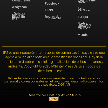
Contáctenos
América del
Norte
Facebook
Apóyenos
Asia-
Flickr
Pacífico
¿Quieres
publicar
Reglas de
notas de
Europa
comunidad
IPS?
Medio
Oriente y
Norte de
África
Mundo
IPS es una institución internacional de comunicación cuyo eje es una
agencia mundial de noticias que amplifica las voces del Sur y de la
sociedad civil sobre desarrollo, globalización, derechos humanos y
ambiente. Copyright © 2025 IPS-Inter Press Service. Todos los
derechos reservados.
IPS es la única organización periodística mundial con más
personal y corresponsales en el mundo en desarrollo que en los
países ricos. DONAR
Desarrollo & Hosting: Atiko.Studio