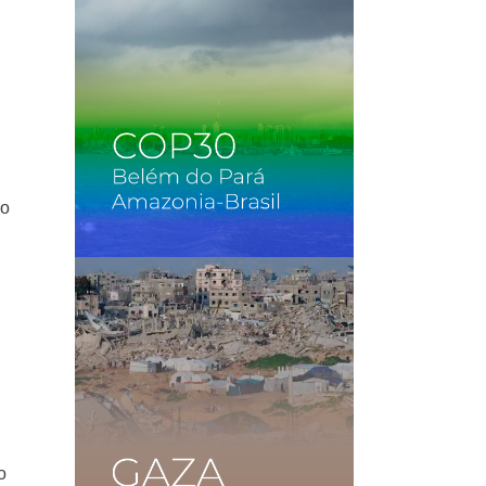
jo
n
o