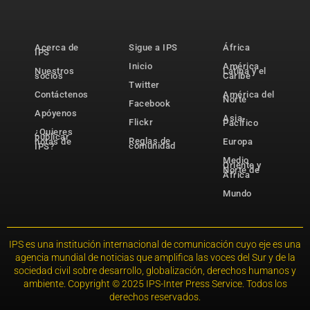
Acerca de
Sigue a IPS
África
IPS
Inicio
América
Nuestros
Latina y el
socios
Caribe
Twitter
Contáctenos
América del
Norte
Facebook
Apóyenos
Asia-
Flickr
Pacífico
¿Quieres
publicar
Reglas de
notas de
Europa
comunidad
IPS?
Medio
Oriente y
Norte de
África
Mundo
IPS es una institución internacional de comunicación cuyo eje es una
agencia mundial de noticias que amplifica las voces del Sur y de la
sociedad civil sobre desarrollo, globalización, derechos humanos y
ambiente. Copyright © 2025 IPS-Inter Press Service. Todos los
derechos reservados.