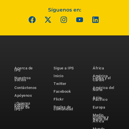
Síguenos en:
Acerca de
Sigue a IPS
África
IPS
Inicio
América
Nuestros
Latina y el
socios
Caribe
Twitter
Contáctenos
América del
Norte
Facebook
Apóyenos
Asia-
Flickr
Pacífico
¿Quieres
publicar
Reglas de
notas de
Europa
comunidad
IPS?
Medio
Oriente y
Norte de
África
Mundo