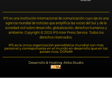
IPS es una institución internacional de comunicación cuyo eje es una
agencia mundial de noticias que amplifica las voces del Sur y de la
sociedad civil sobre desarrollo, globalización, derechos humanos y
ambiente. Copyright © 2025 IPS-Inter Press Service. Todos los
derechos reservados.
IPS es la única organización periodística mundial con más
personal y corresponsales en el mundo en desarrollo que en los
países ricos. DONAR
Desarrollo & Hosting: Atiko.Studio