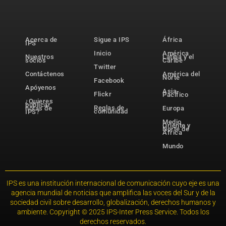
Acerca de
Sigue a IPS
África
IPS
Inicio
América
Nuestros
Latina y el
socios
Caribe
Twitter
Contáctenos
América del
Norte
Facebook
Apóyenos
Asia-
Flickr
Pacífico
¿Quieres
publicar
Reglas de
notas de
Europa
comunidad
IPS?
Medio
Oriente y
Norte de
África
Mundo
IPS es una institución internacional de comunicación cuyo eje es una
agencia mundial de noticias que amplifica las voces del Sur y de la
sociedad civil sobre desarrollo, globalización, derechos humanos y
ambiente. Copyright © 2025 IPS-Inter Press Service. Todos los
derechos reservados.