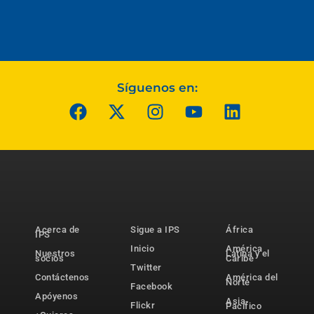
Síguenos en:
Acerca de
Sigue a IPS
África
IPS
Inicio
América
Nuestros
Latina y el
socios
Caribe
Twitter
Contáctenos
América del
Norte
Facebook
Apóyenos
Asia-
Flickr
Pacífico