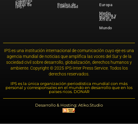
¿Quieres
publicar
Reglas de
notas de
Europa
comunidad
IPS?
Medio
Oriente y
Norte de
África
Mundo
IPS es una institución internacional de comunicación cuyo eje es una
agencia mundial de noticias que amplifica las voces del Sur y de la
sociedad civil sobre desarrollo, globalización, derechos humanos y
ambiente. Copyright © 2025 IPS-Inter Press Service. Todos los
derechos reservados.
IPS es la única organización periodística mundial con más
personal y corresponsales en el mundo en desarrollo que en los
países ricos. DONAR
Desarrollo & Hosting: Atiko.Studio