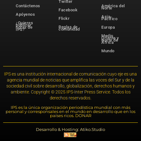
Twitter
Contáctenos
América del
Norte
Facebook
Apóyenos
Asia-
Flickr
Pacífico
¿Quieres
publicar
Reglas de
notas de
Europa
comunidad
IPS?
Medio
Oriente y
Norte de
África
Mundo
IPS es una institución internacional de comunicación cuyo eje es una
agencia mundial de noticias que amplifica las voces del Sur y de la
sociedad civil sobre desarrollo, globalización, derechos humanos y
ambiente. Copyright © 2025 IPS-Inter Press Service. Todos los
derechos reservados.
IPS es la única organización periodística mundial con más
personal y corresponsales en el mundo en desarrollo que en los
países ricos. DONAR
Desarrollo & Hosting: Atiko.Studio