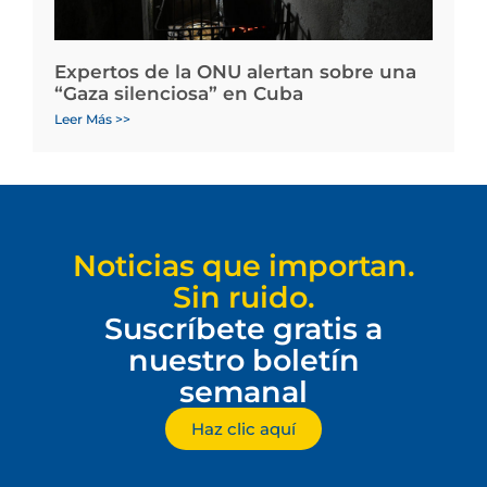
Expertos de la ONU alertan sobre una
“Gaza silenciosa” en Cuba
Leer Más >>
Noticias que importan.
Sin ruido.
Suscríbete gratis a
nuestro boletín
semanal
Haz clic aquí