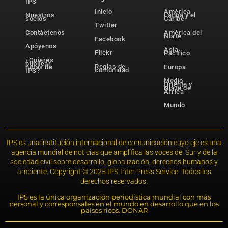
IPS
Inicio
América
Nuestros
Latina y el
socios
Caribe
Twitter
Contáctenos
América del
Norte
Facebook
Apóyenos
Asia-
Flickr
Pacífico
¿Quieres
publicar
Reglas de
notas de
Europa
comunidad
IPS?
Medio
Oriente y
Norte de
África
Mundo
IPS es una institución internacional de comunicación cuyo eje es una
agencia mundial de noticias que amplifica las voces del Sur y de la
sociedad civil sobre desarrollo, globalización, derechos humanos y
ambiente. Copyright © 2025 IPS-Inter Press Service. Todos los
derechos reservados.
IPS es la única organización periodística mundial con más
personal y corresponsales en el mundo en desarrollo que en los
países ricos. DONAR