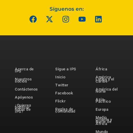
Síguenos en:
Acerca de
Sigue a IPS
África
IPS
Inicio
América
Nuestros
Latina y el
socios
Caribe
Twitter
Contáctenos
América del
Norte
Facebook
Apóyenos
Asia-
Flickr
Pacífico
¿Quieres
publicar
Reglas de
notas de
Europa
comunidad
IPS?
Medio
Oriente y
Norte de
África
Mundo