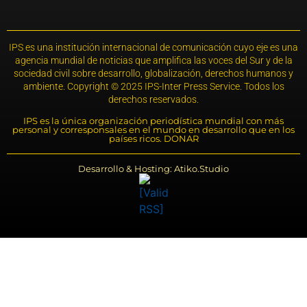
IPS es una institución internacional de comunicación cuyo eje es una
agencia mundial de noticias que amplifica las voces del Sur y de la
sociedad civil sobre desarrollo, globalización, derechos humanos y
ambiente. Copyright © 2025 IPS-Inter Press Service. Todos los
derechos reservados.
IPS es la única organización periodística mundial con más
personal y corresponsales en el mundo en desarrollo que en los
países ricos. DONAR
Desarrollo & Hosting: Atiko.Studio