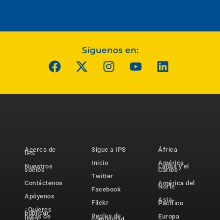
Síguenos en:
Acerca de
Sigue a IPS
África
IPS
Inicio
América
Nuestros
Latina y el
socios
Caribe
Twitter
Contáctenos
América del
Norte
Facebook
Apóyenos
Asia-
Flickr
Pacífico
¿Quieres
publicar
Reglas de
notas de
Europa
comunidad
IPS?