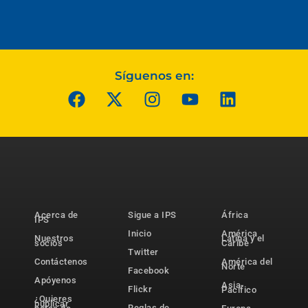
Síguenos en:
Acerca de
Sigue a IPS
África
IPS
Inicio
América
Nuestros
Latina y el
socios
Caribe
Twitter
Contáctenos
América del
Norte
Facebook
Apóyenos
Asia-
Flickr
Pacífico
¿Quieres
publicar
Reglas de