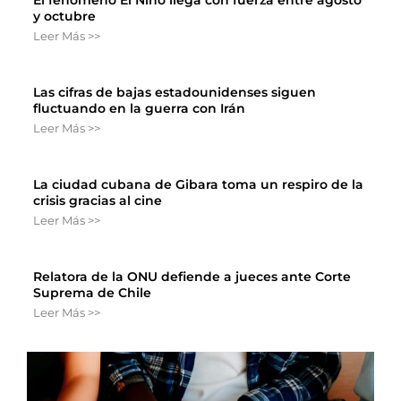
El fenómeno El Niño llega con fuerza entre agosto
y octubre
Leer Más >>
Las cifras de bajas estadounidenses siguen
fluctuando en la guerra con Irán
Leer Más >>
La ciudad cubana de Gibara toma un respiro de la
crisis gracias al cine
Leer Más >>
Relatora de la ONU defiende a jueces ante Corte
Suprema de Chile
Leer Más >>