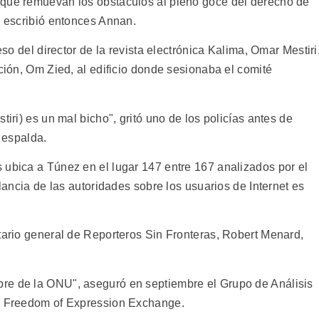
 que remuevan los obstáculos al pleno goce del derecho de
, escribió entonces Annan.
eso del director de la revista electrónica Kalima, Omar Mestiri
ación, Om Zied, al edificio donde sesionaba el comité
tiri) es un mal bicho", gritó uno de los policías antes de
a espalda.
 ubica a Túnez en el lugar 147 entre 167 analizados por el
ilancia de las autoridades sobre los usuarios de Internet es
etario general de Reporteros Sin Fronteras, Robert Menard,
re de la ONU", aseguró en septiembre el Grupo de Análisis
al Freedom of Expression Exchange.