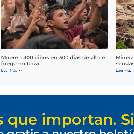
Mueren 300 niños en 300 días de alto el
Minera
fuego en Gaza
sendas
Leer Más >>
Leer Más 
s que importan. Si
e gratis a nuestro bolet