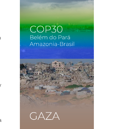
n
y
a