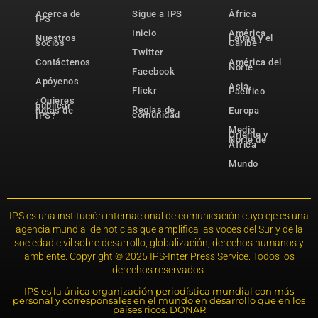
Acerca de
Sigue a IPS
África
IPS
Inicio
América
Nuestros
Latina y el
socios
Caribe
Twitter
Contáctenos
América del
Norte
Facebook
Apóyenos
Asia-
Flickr
Pacífico
¿Quieres
publicar
Reglas de
notas de
Europa
comunidad
IPS?
Medio
Oriente y
Norte de
África
Mundo
IPS es una institución internacional de comunicación cuyo eje es una
agencia mundial de noticias que amplifica las voces del Sur y de la
sociedad civil sobre desarrollo, globalización, derechos humanos y
ambiente. Copyright © 2025 IPS-Inter Press Service. Todos los
derechos reservados.
IPS es la única organización periodística mundial con más
personal y corresponsales en el mundo en desarrollo que en los
países ricos. DONAR