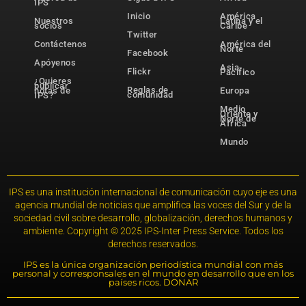
IPS
Inicio
América
Nuestros
Latina y el
socios
Caribe
Twitter
Contáctenos
América del
Norte
Facebook
Apóyenos
Asia-
Flickr
Pacífico
¿Quieres
publicar
Reglas de
notas de
Europa
comunidad
IPS?
Medio
Oriente y
Norte de
África
Mundo
IPS es una institución internacional de comunicación cuyo eje es una
agencia mundial de noticias que amplifica las voces del Sur y de la
sociedad civil sobre desarrollo, globalización, derechos humanos y
ambiente. Copyright © 2025 IPS-Inter Press Service. Todos los
derechos reservados.
IPS es la única organización periodística mundial con más
personal y corresponsales en el mundo en desarrollo que en los
países ricos. DONAR