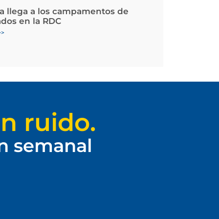
la llega a los campamentos de
ados en la RDC
>>
n ruido.
ín semanal