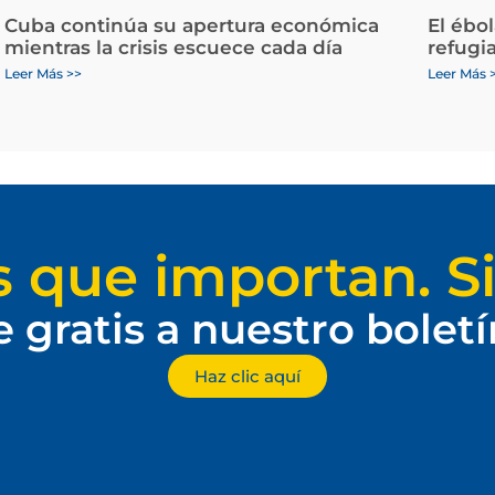
Cuba continúa su apertura económica
El ébo
mientras la crisis escuece cada día
refugi
Leer Más >>
Leer Más 
s que importan. Si
e gratis a nuestro bolet
Haz clic aquí