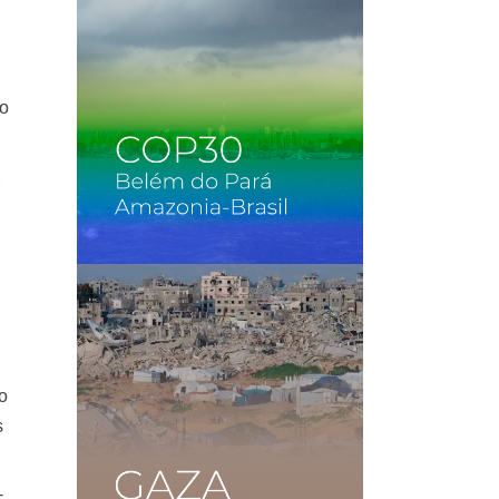
so
o
s