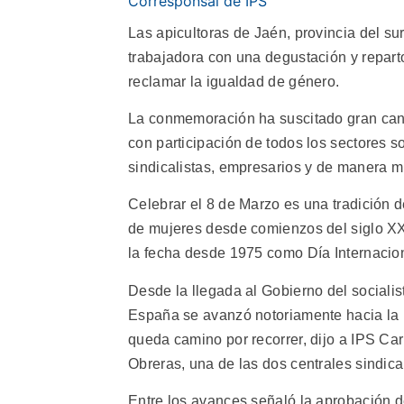
Corresponsal de IPS
Las apicultoras de Jaén, provincia del su
trabajadora con una degustación y reparto
reclamar la igualdad de género.
La conmemoración ha suscitado gran canti
con participación de todos los sectores so
sindicalistas, empresarios y de manera 
Celebrar el 8 de Marzo es una tradición d
de mujeres desde comienzos del siglo XX
la fecha desde 1975 como Día Internacion
Desde la llegada al Gobierno del sociali
España se avanzó notoriamente hacia la 
queda camino por recorrer, dijo a IPS Ca
Obreras, una de las dos centrales sindica
Entre los avances señaló la aprobación de 