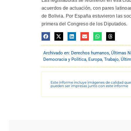
Las legisladoras se reunieron en esa ciu
acuerdos de actuación, con pares latinoam
de Bolivia. Por España estuvieron las s
primera del Congreso de los Diputados.
Archivado en:
Derechos humanos
,
Últimas N
Democracia y Política
,
Europa
,
Trabajo
,
Últi
Este informe incluye imágenes de calidad que
pueden ser impresas junto con este informe