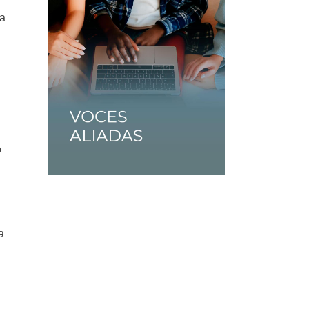
la
o
a