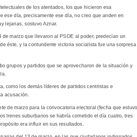
ntelectuales de los atentados, los que hicieron esa
ese ese día, precisamente ese día, no creo que anden en
 lejanas, sostuvo Aznar.
4 de marzo que llevaron al PSOE al poder, predecían un
de éste, y la contundente victoria socialista fue una sorpresa
ubo grupos y partidos que se aprovecharon de la situación y
a.
a, como los demás líderes de partidos centristas e
ta acusación.
ete de marzo para la convocatoria electoral (fecha que estuv
ios trenes suburbanos se habría cometido el día cuatro, tres
opósito era influir en sus resultados.
inarias del 13 de marzo, en las que ciudadanos indignados