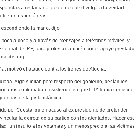
españolas a reclamar al gobierno que divulgara la verdad
no fueron espontáneas.
y escondiendo la mano, dijo.
boca a boca y a través de mensajes a teléfonos móviles, y
e central del PP, para protestar también por el apoyo prestad
nse de Iraq.
, motivó el ataque contra los trenes de Atocha.
ulada. Algo similar, pero respecto del gobierno, decían los
cionarios continuaban insistiendo en que ETA había cometido
ruebas de la pista islámica.
do por Cuesta, quien acusó al ex presidente de pretender
 vincular la derrota de su partido con los atentados. Hacer es
d, un insulto a los votantes y un menosprecio a las víctima