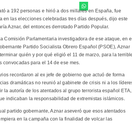
ató a 192 personas e hirió a dos millares en España, fue
sta en las elecciones celebradas tres días después, dijo este
ría Aznar, del entonces derrotado Partido Popular.
a Comisión Parlamentaria investigadora de ese ataque, en e
gobernante Partido Socialista Obrero Español (PSOE), Aznar
erminar quién y por qué eligió el 11 de marzo, para la terribl
es convocadas para el 14 de ese mes.
rios recordaron al ex jefe de gobierno que actuó de forma
cias dramáticas no reunió al gabinete de crisis ni a los lídere
ir la autoría de los atentados al grupo terrorista español ETA,
ue indicaban la responsabilidad de extremistas islámicos.
tual partido gobernante, Aznar aseveró que esos atentados
umpiera en la campaña con la finalidad de volcar las