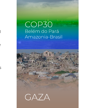
l
e
s