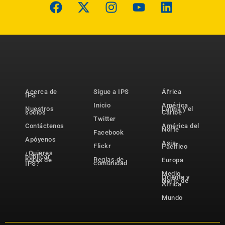
Acerca de
Sigue a IPS
África
IPS
Inicio
América
Nuestros
Latina y el
socios
Caribe
Twitter
Contáctenos
América del
Norte
Facebook
Apóyenos
Asia-
Flickr
Pacífico
¿Quieres
publicar
Reglas de
notas de
Europa
comunidad
IPS?
Medio
Oriente y
Norte de
África
Mundo