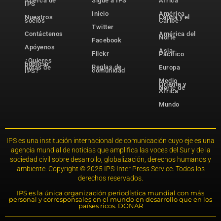
Acerca de
Sigue a IPS
África
IPS
Inicio
América
Nuestros
Latina y el
socios
Caribe
Twitter
Contáctenos
América del
Norte
Facebook
Apóyenos
Asia-
Flickr
Pacífico
¿Quieres
publicar
Reglas de
notas de
Europa
comunidad
IPS?
Medio
Oriente y
Norte de
África
Mundo
IPS es una institución internacional de comunicación cuyo eje es una
agencia mundial de noticias que amplifica las voces del Sur y de la
sociedad civil sobre desarrollo, globalización, derechos humanos y
ambiente. Copyright © 2025 IPS-Inter Press Service. Todos los
derechos reservados.
IPS es la única organización periodística mundial con más
personal y corresponsales en el mundo en desarrollo que en los
países ricos. DONAR