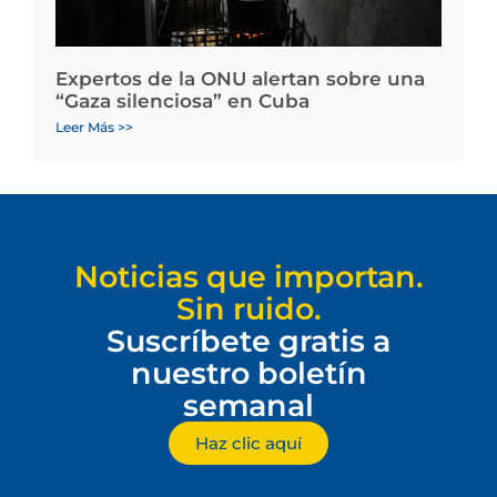
Expertos de la ONU alertan sobre una
“Gaza silenciosa” en Cuba
Leer Más >>
Noticias que importan.
Sin ruido.
Suscríbete gratis a
nuestro boletín
semanal
Haz clic aquí