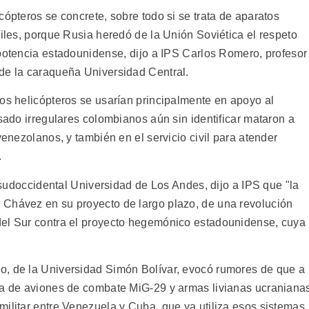
cópteros se concrete, sobre todo si se trata de aparatos
siles, porque Rusia heredó de la Unión Soviética el respeto
potencia estadounidense, dijo a IPS Carlos Romero, profesor
de la caraqueña Universidad Central.
los helicópteros se usarían principalmente en apoyo al
asado irregulares colombianos aún sin identificar mataron a
venezolanos, y también en el servicio civil para atender
.
a sudoccidental Universidad de Los Andes, dijo a IPS que "la
 Chávez en su proyecto de largo plazo, de una revolución
del Sur contra el proyecto hegemónico estadounidense, cuya
o, de la Universidad Simón Bolívar, evocó rumores de que a
la de aviones de combate MiG-29 y armas livianas ucraniana
militar entre Venezuela y Cuba, que ya utiliza esos sistemas