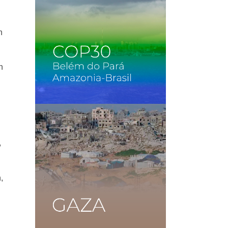
n
n
,
,